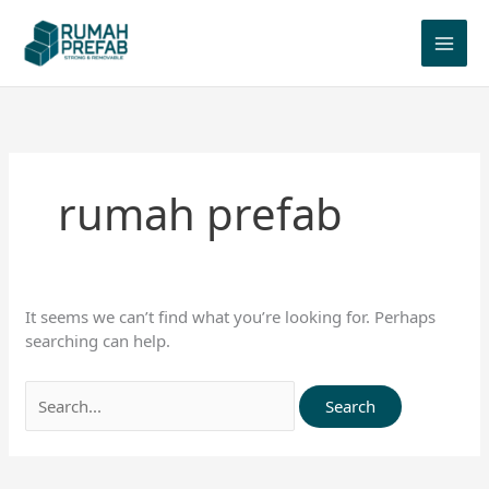
Skip
Search
to
for:
content
rumah prefab
It seems we can’t find what you’re looking for. Perhaps
searching can help.