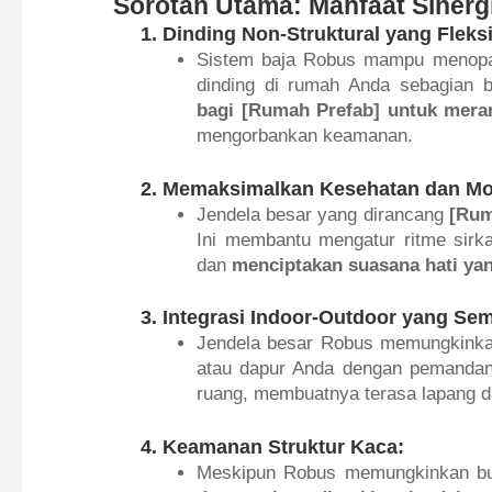
Sorotan Utama: Manfaat Sinerg
1. Dinding Non-Struktural yang Fleks
Sistem baja Robus mampu menopang 
dinding di rumah Anda sebagian b
bagi [Rumah Prefab] untuk mera
mengorbankan keamanan.
2. Memaksimalkan Kesehatan dan M
Jendela besar yang dirancang
[Rum
Ini membantu mengatur ritme sirka
dan
menciptakan suasana hati yang
3. Integrasi Indoor-Outdoor yang Se
Jendela besar Robus memungkink
atau dapur Anda dengan pemandang
ruang, membuatnya terasa lapang da
4. Keamanan Struktur Kaca:
Meskipun Robus memungkinkan buk