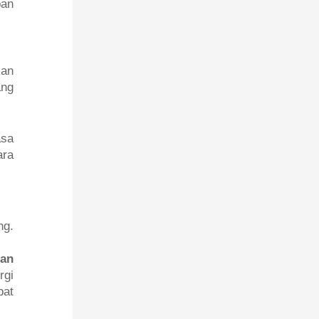
ban
kan
ang
asa
ara
ng.
dan
rgi
pat