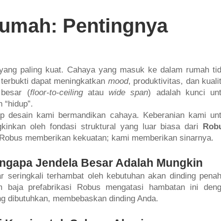
 Rumah: Pentingnya
 yang paling kuat. Cahaya yang masuk ke dalam rumah ti
h terbukti dapat meningkatkan
mood
, produktivitas, dan kuali
 besar (
floor-to-ceiling
atau
wide span
) adalah kunci un
 “hidup”.
ap desain kami bermandikan cahaya. Keberanian kami un
nkan oleh fondasi struktural yang luar biasa dari
Rob
ja. Robus memberikan kekuatan; kami memberikan sinarnya.
ngapa Jendela Besar Adalah Mungkin
ar seringkali terhambat oleh kebutuhan akan dinding pena
m baja prefabrikasi Robus mengatasi hambatan ini den
ang dibutuhkan, membebaskan dinding Anda.