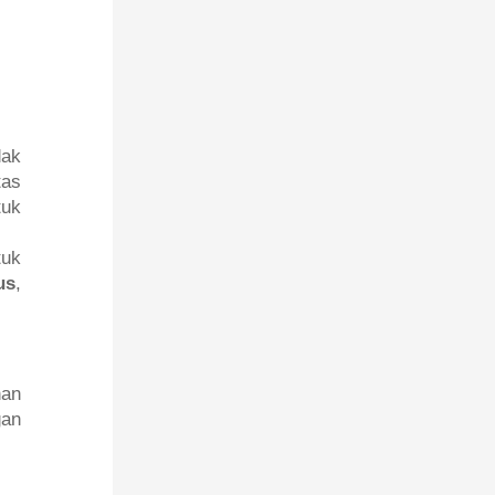
dak
tas
tuk
tuk
us
,
han
gan