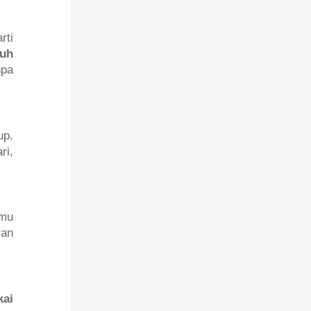
rti
nuh
npa
up.
ri,
amu
ran
kai