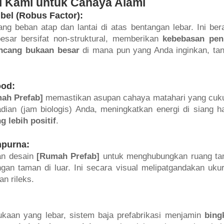
i Kami untuk Cahaya Alami
ibel (Robus Factor):
beban atap dan lantai di atas bentangan lebar. Ini bera
esar bersifat non-struktural, memberikan
kebebasan pe
ncang bukaan besar
di mana pun yang Anda inginkan, ta
ood:
ah Prefab]
memastikan asupan cahaya matahari yang cuk
dian (jam biologis) Anda, meningkatkan energi di siang ha
 lebih positif
.
mpurna:
an desain
[Rumah Prefab]
untuk menghubungkan ruang t
an taman di luar. Ini secara visual melipatgandakan uku
n rileks.
aan yang lebar, sistem baja prefabrikasi menjamin
bing