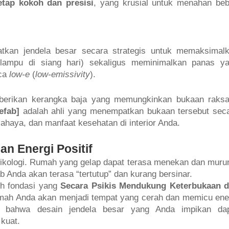
tetap kokoh dan presisi
, yang krusial untuk menahan be
kan jendela besar secara strategis untuk memaksimal
lampu di siang hari) sekaligus meminimalkan panas y
aca
low-e
(
low-emissivity
).
rikan kerangka baja yang memungkinkan bukaan raks
efab]
adalah ahli yang menempatkan bukaan tersebut sec
ahaya, dan manfaat kesehatan di interior Anda.
an Energi Positif
ikologi. Rumah yang gelap dapat terasa menekan dan muru
Anda akan terasa “tertutup” dan kurang bersinar.
ih fondasi yang
Secara Psikis Mendukung Keterbukaan 
mah Anda akan menjadi tempat yang cerah dan memicu ene
n bahwa desain jendela besar yang Anda impikan da
kuat.