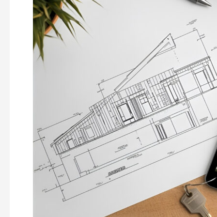
Kunci
dalam
Hitungan
Minggu:
Studi
Kasus
Implementasi
Desain
Modular
[Rumah
Prefab]
dengan
Teknologi
Robus