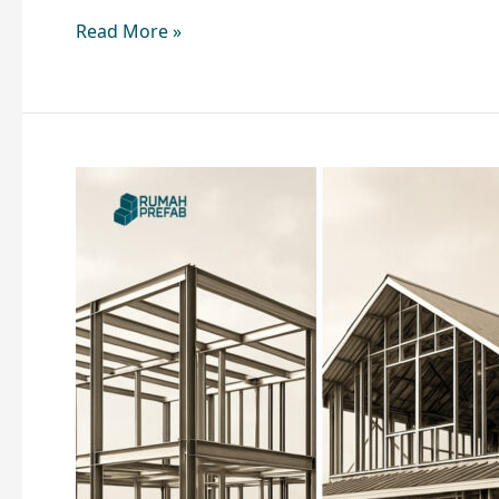
Read More »
Desain
Revolusioner,
Konstruksi
Cepat:
Bagaimana
Sistem
Steel
Prefab
Robus
Mewujudkan
Konsep
Interior
Impian