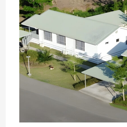
untuk
Desain
Rumah
Modern
dan
Minimalis.