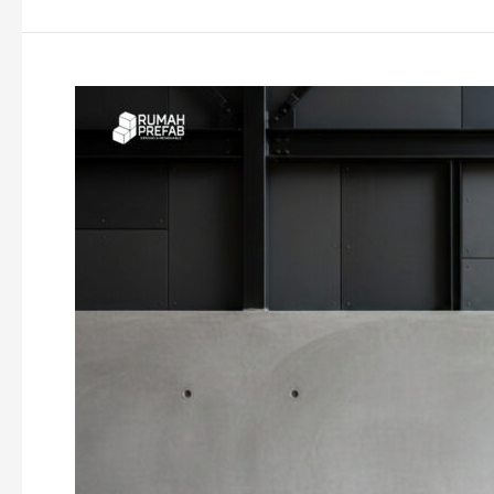
Beyond
Bata
dan
Beton:
Menjelajahi
Keunggulan
Desain
Bangunan
Prefab
Baja
yang
Tahan
Lama
dan
Stylish