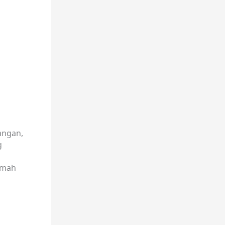
angan,
g
umah