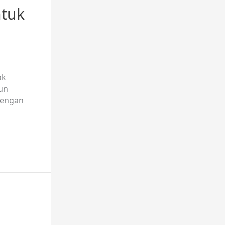
ntuk
ak
un
dengan