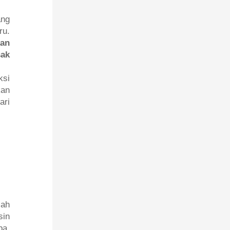
ang
ru.
kan
sak
ksi
kan
ari
lah
sin
pa,