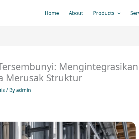
Home
About
Products
Ser
n Tersembunyi: Mengintegrasikan
a Merusak Struktur
nis
/ By
admin