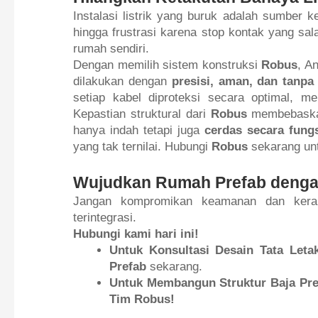
Instalasi listrik yang buruk adalah sumber k
hingga frustrasi karena stop kontak yang s
rumah sendiri.
Dengan memilih sistem konstruksi
Robus
, A
dilakukan dengan
presisi, aman, dan tanpa
setiap kabel diproteksi secara optimal, me
Kepastian struktural dari
Robus
membebask
hanya indah tetapi juga
cerdas secara fung
yang tak ternilai. Hubungi
Robus
sekarang unt
Wujudkan Rumah Prefab dengan
Jangan kompromikan keamanan dan kerapian
terintegrasi.
Hubungi kami hari ini!
Untuk Konsultasi Desain Tata Letak 
Prefab
sekarang.
Untuk Membangun Struktur Baja Pref
Tim Robus!