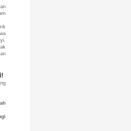
ran
lam
rik
hwa
yi.
dak
man
!
ang
ah
ngi