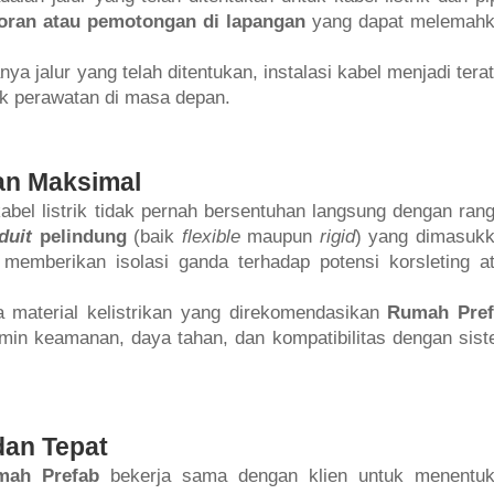
boran atau pemotongan di lapangan
yang dapat melemah
a jalur yang telah ditentukan, instalasi kabel menjadi terat
uk perawatan di masa depan.
an Maksimal
el listrik tidak pernah bersentuhan langsung dengan ran
duit
pelindung
(baik
flexible
maupun
rigid
) yang dimasuk
memberikan isolasi ganda terhadap potensi korsleting a
material kelistrikan yang direkomendasikan
Rumah Pref
amin keamanan, daya tahan, dan kompatibilitas dengan sis
dan Tepat
mah Prefab
bekerja sama dengan klien untuk menentu