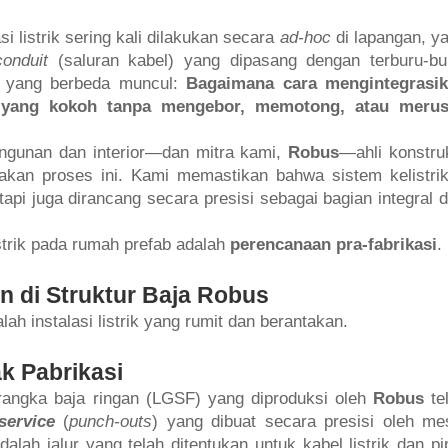
i listrik sering kali dilakukan secara
ad-hoc
di lapangan, y
conduit
(saluran kabel) yang dipasang dengan terburu-bu
an yang berbeda muncul:
Bagaimana cara mengintegrasi
ja yang kokoh tanpa mengebor, memotong, atau meru
ngunan dan interior—dan mitra kami,
Robus
—ahli konstru
akan proses ini. Kami memastikan bahwa sistem kelistri
etapi juga dirancang secara presisi sebagai bagian integral d
strik pada rumah prefab adalah
perencanaan pra-fabrikasi
.
an di Struktur Baja Robus
h instalasi listrik yang rumit dan berantakan.
ak Pabrikasi
angka baja ringan (LGSF) yang diproduksi oleh
Robus
te
service
(
punch-outs
) yang dibuat secara presisi oleh me
alah jalur yang telah ditentukan untuk kabel listrik dan pi