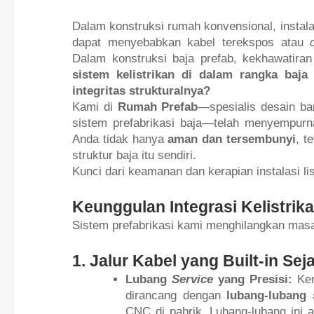
Dalam konstruksi rumah konvensional, instalas
dapat menyebabkan kabel terekspos atau
Dalam konstruksi baja prefab, kekhawatir
sistem kelistrikan di dalam rangka ba
integritas strukturalnya?
Kami di
Rumah Prefab
—spesialis desain ba
sistem prefabrikasi baja—telah menyempurn
Anda tidak hanya
aman dan tersembunyi
, t
struktur baja itu sendiri.
Kunci dari keamanan dan kerapian instalasi li
Keunggulan Integrasi Kelistrik
Sistem prefabrikasi kami menghilangkan masala
1. Jalur Kabel yang Built-in Sej
Lubang
Service
yang Presisi:
Ker
dirancang dengan
lubang-lubang
CNC di pabrik. Lubang-lubang ini ad