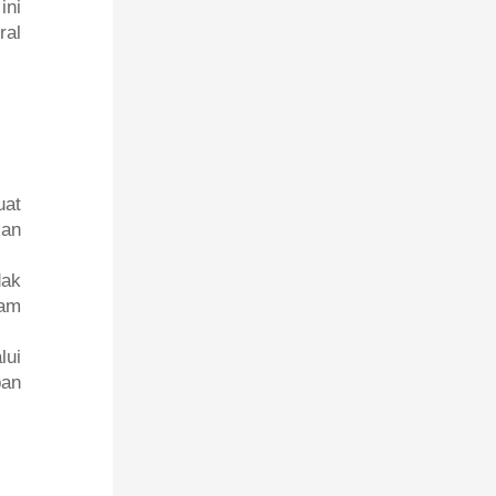
ini
ral
uat
kan
dak
lam
lui
pan