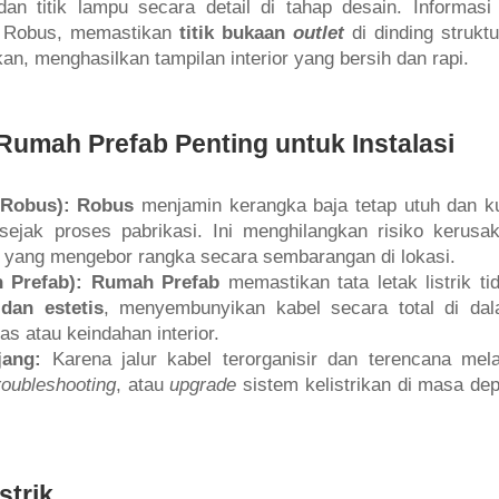
an titik lampu secara detail di tahap desain. Informasi 
ru Robus, memastikan
titik bukaan
outlet
di dinding struktu
kan, menghasilkan tampilan interior yang bersih dan rapi.
umah Prefab Penting untuk Instalasi
(Robus):
Robus
menjamin kerangka baja tetap utuh dan k
sejak proses pabrikasi. Ini menghilangkan risiko kerusa
g yang mengebor rangka secara sembarangan di lokasi.
 Prefab):
Rumah Prefab
memastikan tata letak listrik ti
dan estetis
, menyembunyikan kabel secara total di da
as atau keindahan interior.
ang:
Karena jalur kabel terorganisir dan terencana mela
roubleshooting
, atau
upgrade
sistem kelistrikan di masa de
strik