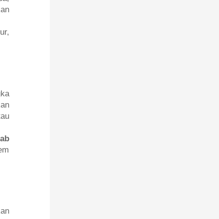
kan
ur,
gka
kan
tau
ab
tem
kan