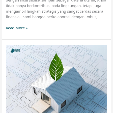
tidak hanya berkontribusi pada lingkungan, tetapi juga
mengambil langkah strategis yang sangat cerdas secara
finansial. Kami bangga berkolaborasi dengan Robus,
Read More »
Jejak
Karbon
Minimal:
Kontribusi
Anda
Terhadap
Lingkungan
dengan
Memilih
Konstruksi
Baja
Prefab