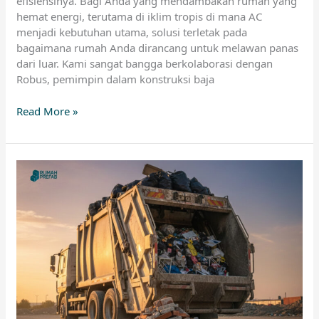
efisiensinya. Bagi Anda yang mendambakan rumah yang
hemat energi, terutama di iklim tropis di mana AC
menjadi kebutuhan utama, solusi terletak pada
bagaimana rumah Anda dirancang untuk melawan panas
dari luar. Kami sangat bangga berkolaborasi dengan
Robus, pemimpin dalam konstruksi baja
Read More »
Bukan
Hanya
Ramah
Lingkungan:
Manfaat
Finansial
dari
Pengurangan
Limbah
Proyek